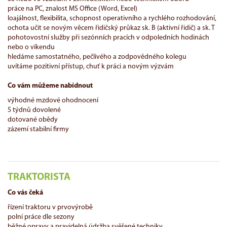
práce na PC, znalost MS Office (Word, Excel)
loajálnost, flexibilita, schopnost operativního a rychlého rozhodování,
ochota učit se novým věcem řidičský průkaz sk. B (aktivní řidič) a sk. T
pohotovostní služby při sezónních pracích v odpoledních hodinách
nebo o víkendu
hledáme samostatného, pečlivého a zodpovědného kolegu
uvítáme pozitivní přístup, chuť k práci a novým výzvám
Co vám můžeme nabídnout
výhodné mzdové ohodnocení
5 týdnů dovolené
dotované obědy
zázemí stabilní firmy
TRAKTORISTA
Co vás čeká
řízení traktoru v prvovýrobě
polní práce dle sezony
běžné opravy a pravidelná údržba svěřené techniky