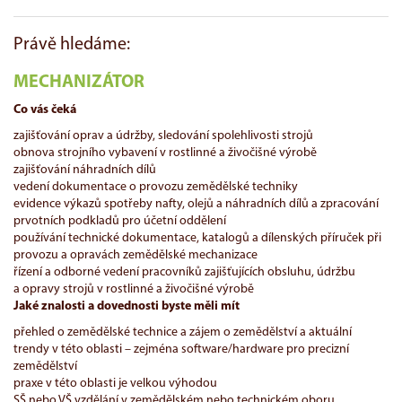
Právě hledáme:
MECHANIZÁTOR
Co vás čeká
zajišťování oprav a údržby, sledování spolehlivosti strojů
obnova strojního vybavení v rostlinné a živočišné výrobě
zajišťování náhradních dílů
vedení dokumentace o provozu zemědělské techniky
evidence výkazů spotřeby nafty, olejů a náhradních dílů a zpracování
prvotních podkladů pro účetní oddělení
používání technické dokumentace, katalogů a dílenských příruček při
provozu a opravách zemědělské mechanizace
řízení a odborné vedení pracovníků zajišťujících obsluhu, údržbu
a opravy strojů v rostlinné a živočišné výrobě
Jaké znalosti a dovednosti byste měli mít
přehled o zemědělské technice a zájem o zemědělství a aktuální
trendy v této oblasti – zejména software/hardware pro precizní
zemědělství
praxe v této oblasti je velkou výhodou
SŠ nebo VŠ vzdělání v zemědělském nebo technickém oboru